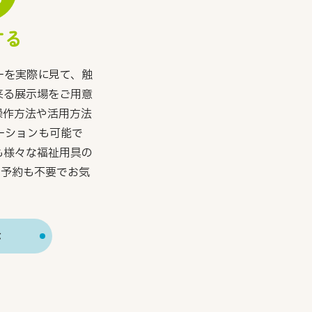
する
ーを実際に見て、触
来る展示場をご用意
操作方法や活用方法
ーションも可能で
も様々な福祉用具の
ら予約も不要でお気
。
示