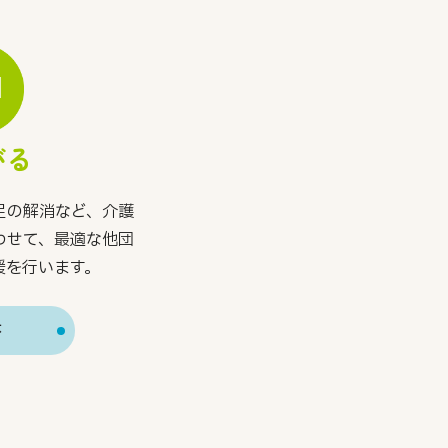
がる
足の解消など、介護
わせて、最適な他団
援を行います。
体