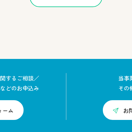
関するご相談／
当事
などのお申込み
その
ォーム
お