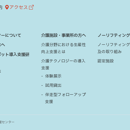
内
アクセス
ターについて
介護施設・事業所の方へ
ノーリフティン
方へ
介護分野における生産性
ノーリフティン
向上支援とは
及の取り組み
ボット導入支援研
介護テクノロジーの導入
認定施設
支援
体
体験展示
試用貸出
伴走型フォローアップ
支援
援センター