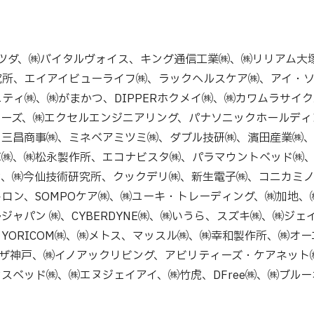
戸マツダ、㈱バイタルヴォイス、キング通信工業㈱、㈱リリアム
究所、エイアイビューライフ㈱、ラックヘルスケア㈱、アイ・
ティ㈱、㈱がまかつ、DIPPERホクメイ㈱、㈱カワムラサイ
ナーズ、㈱エクセルエンジニアリング、パナソニックホールディ
、三昌商事㈱、ミネベアミツミ㈱、ダブル技研㈱、濱田産業㈱、
㈱、㈱松永製作所、エコナビスタ㈱、パラマウントベッド㈱、
、㈱今仙技術研究所、クックデリ㈱、新生電子㈱、コニカミノ
ロン、SOMPOケア㈱、㈱ユーキ・トレーディング、㈱加地、
ジャパン ㈱、CYBERDYNE㈱、㈱いうら、スズキ㈱、㈱ジ
YORICOM㈱、㈱メトス、マッスル㈱、㈱幸和製作所、㈱オ
ラザ神戸、㈱イノアックリビング、アビリティーズ・ケアネット
スベッド㈱、㈱エヌジェイアイ、㈱竹虎、DFree㈱、㈱ブル