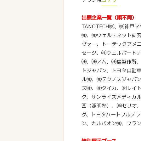
チラシは
コチラ
出展企業一覧（順不同）
TANOTECH㈱、㈱神
㈱、㈱ウェル・ネット研
ヴァ―、トーテックアメニ
セージ、㈱ウェルパート
㈱、㈱アム、㈱島製作所
トジャパン、トヨタ自動車
ル㈱、㈱テクノスジャパン
ズ㈱、㈱タイカ、㈱レイト
ク、サンライズメディカル
画（照明塾）、㈱セリオ、
グ、トヨタハートフルプ
ン、カルバオン㈱、フラン