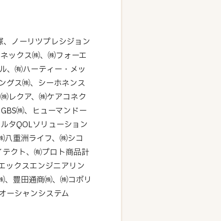
大塚、ノーリツプレシジョン
ソネックス㈱、㈱フォーエ
クル、㈲ハーティー・メッ
ングス㈱、シーホネンス
㈱レクア、㈱ケアコネク
GBS㈱、ヒューマンドー
ルタQOLソリューション
㈱八重洲ライフ、㈱シコ
ェイテクト、㈲プロト商品計
ーエックスエンジニアリン
㈱、豊田通商㈱、㈱コボリ
ーオーシャンシステム