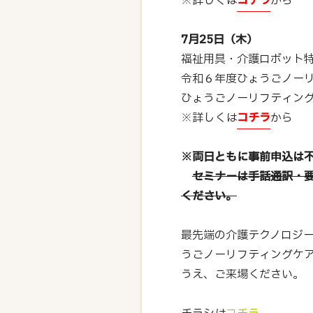
※詳しくは
コチラ
から
7月25日（木）
福祉用具・介護ロボット
令和６年度ひょうごノー
ひょうごノーリフティン
※詳しくは
コチラ
から
※両日ともに事前申込は
セミナーは手話通訳・
ください。
最先端の介護テクノロジ
うごノーリフティングケ
うえ、ご来場ください。