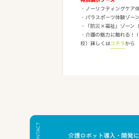
特別展示ブース
・ノーリフティングケア
・パラスポーツ体験ゾー
・「防災×福祉」ゾーン（
・介護の魅力に触れる！
校）→詳しくは
コチラ
から
CONTACT
介護ロボット導入・開発に